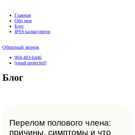
Skip
to
Главная
content
Обо мне
Блог
IPSS калькулятор
Обратный звонок
904-403-6446
[email protected]
Блог
Перелом полового члена:
причины, симптомы и что