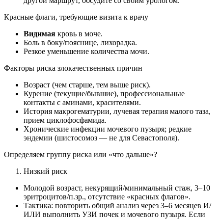
другой маршрут, обсудите со своим урологом.
Красные флаги, требующие визита к врачу
Видимая
кровь в моче.
Боль в боку/пояснице, лихорадка.
Резкое уменьшение количества мочи.
Факторы риска злокачественных причин
Возраст (чем старше, тем выше риск).
Курение (текущие/бывшие), профессиональные
контакты с аминами, красителями.
История макрогематурии, лучевая терапия малого таза,
прием циклофосфамида.
Хронические инфекции мочевого пузыря; редкие
эндемии (шистосомоз — не для Севастополя).
Определяем группу риска или «что дальше»?
Низкий риск
Молодой возраст, некурящий/минимальный стаж, 3–10
эритроцитов/п.зр., отсутствие «красных флагов».
Тактика: повторить общий анализ через 3–6 месяцев И/
ИЛИ выполнить УЗИ почек и мочевого пузыря. Если