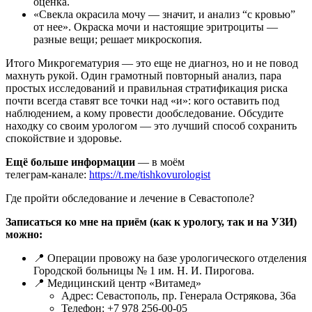
оценка.
«Свекла окрасила мочу — значит, и анализ “с кровью”
от нее». Окраска мочи и настоящие эритроциты —
разные вещи; решает микроскопия.
Итого Микрогематурия — это еще не диагноз, но и не повод
махнуть рукой. Один грамотный повторный анализ, пара
простых исследований и правильная стратификация риска
почти всегда ставят все точки над «и»: кого оставить под
наблюдением, а кому провести дообследование. Обсудите
находку со своим урологом — это лучший способ сохранить
спокойствие и здоровье.
Ещё больше информации
— в моём
телеграм‑канале:
https://t.me/tishkovurologist
Где пройти обследование и лечение в Севастополе?
Записаться ко мне на приём (как к урологу, так и на УЗИ)
можно:
📍 Операции провожу на базе урологического отделения
Городской больницы № 1 им. Н. И. Пирогова.
📍 Медицинский центр «Витамед»
Адрес: Севастополь, пр. Генерала Острякова, 36а
Телефон: +7 978 256‑00‑05