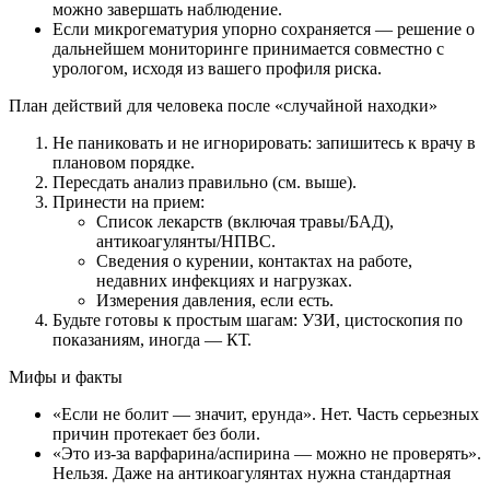
можно завершать наблюдение.
Если микрогематурия упорно сохраняется — решение о
дальнейшем мониторинге принимается совместно с
урологом, исходя из вашего профиля риска.
План действий для человека после «случайной находки»
Не паниковать и не игнорировать: запишитесь к врачу в
плановом порядке.
Пересдать анализ правильно (см. выше).
Принести на прием:
Список лекарств (включая травы/БАД),
антикоагулянты/НПВС.
Сведения о курении, контактах на работе,
недавних инфекциях и нагрузках.
Измерения давления, если есть.
Будьте готовы к простым шагам: УЗИ, цистоскопия по
показаниям, иногда — КТ.
Мифы и факты
«Если не болит — значит, ерунда». Нет. Часть серьезных
причин протекает без боли.
«Это из‑за варфарина/аспирина — можно не проверять».
Нельзя. Даже на антикоагулянтах нужна стандартная