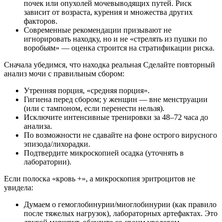
почек или опухолей мочевыводящих путей. Риск
зависит от возраста, курения и множества других
факторов.
Современные рекомендации призывают не
игнорировать находку, но и не «стрелять из пушки по
воробьям» — оценка строится на стратификации риска.
Сначала убедимся, что находка реальная Сделайте повторный
анализ мочи с правильным сбором:
Утренняя порция, «средняя порция».
Гигиена перед сбором; у женщин — вне менструации
(или с тампоном, если перенести нельзя).
Исключите интенсивные тренировки за 48–72 часа до
анализа.
По возможности не сдавайте на фоне острого вирусного
эпизода/лихорадки.
Подтвердите микроскопией осадка (уточнять в
лаборатории).
Если полоска «кровь +», а микроскопия эритроцитов не
увидела:
Думаем о гемоглобинурии/миоглобинурии (как правило
после тяжелых нагрузок), лабораторных артефактах. Это