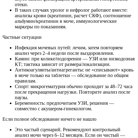
отеки.
В таких случаях уролог и нефролог работают вместе:
анализы крови (креатинин, расчет СКФ), соотношение
альбумин/креатинин в моче, иммунологические
маркеры по показаниям.
Частные ситуации
Инфекция мочевых путей: лечим, затем повторяем
анализ через 2–4 недели после выздоровления.
Камни: при колике/подозрении — УЗИ или низкодозная
КТ; тактика зависит от размера/локализации.
Антикоагулянты/антиагреганты: не «списывают» кровь
в моче только на таблетки — обследование по общим
правилам.
Спорт: микрогематурия обычно проходит за 48–72 часа
после прекращения нагрузки. Повторите анализ после
паузы.
Беременность: предпочитаем УЗИ, решения —
совместно с акушером‑гинекологом.
Если полное обследование ничего не нашло
Это частый сценарий. Рекомендуют контрольный
анализ мочи через 6–12 месяцев. Если он чистый —