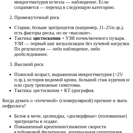
микрогематурия исчезла — наблюдение. Если
сохраняется — переход в следующую категорию.
Промежуточный риск
Старше, больше эритроцитов (например, 11–25/п.зр.),
есть факторы риска, но не «высокие».
Тактика:
цистоскопия
+ УЗИ почек/мочевого пузыря.
УЗИ — первый шаг визуализации без лучевой нагрузки.
По результатам — либо наблюдение, либо
дообследование.
Высокий риск
Пожилой возраст, выраженная микрогематурия (>25/
п.зр.), история видимой крови, большой стаж курения и/
или сразу тревожные симптомы.
Тактика: цистоскопия + КТ‑урография.
Когда думать о «почечной» (гломерулярной) причине и звать
нефролога?
Белок в моче, цилиндры, «дисморфные» (поломанные)
эритроциты в осадке.
Повышенный креатинин/снижение скорости
клубочковой фильтрации, артериальная гипертензия,